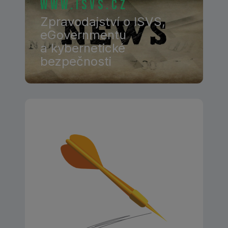
www.isvs.cz
Zpravodajství o ISVS,
eGovernmentu
a kybernetické
bezpečnosti