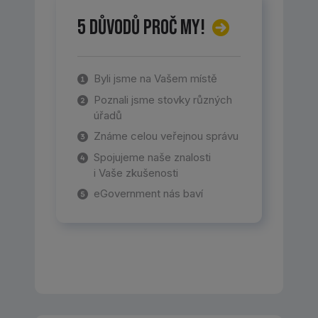
5 důvodů proč my!
Byli jsme na Vašem místě
Poznali jsme stovky různých
úřadů
Známe celou veřejnou správu
Spojujeme naše znalosti
i Vaše zkušenosti
eGovernment nás baví