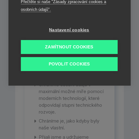
Přečtěte si naše "Zásady zpracování cookies a
osobních údajů".
Nastavení cookies
Zabezpečení
7.
ZAMÍTNOUT COOKIES
a ochrana osobních
údajů
POVOLIT COOKIES
Chráníme osobní údaje v
maximální možné míře pomocí
moderních technologií, které
odpovídají stupni technického
rozvoje.
Chráníme je, jako kdyby byly
naše vlastní.
Přijali jsme a udržujeme