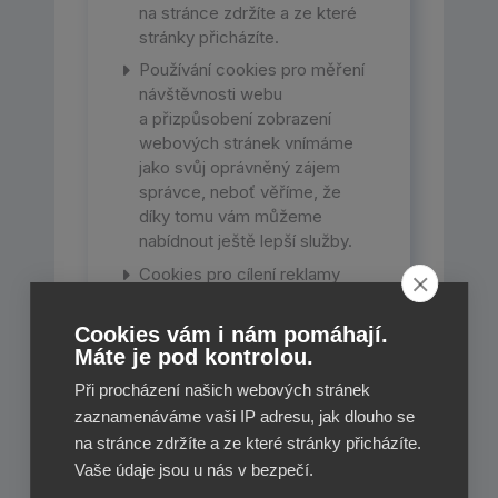
na stránce zdržíte a ze které
stránky přicházíte.
Používání cookies pro měření
návštěvnosti webu
a přizpůsobení zobrazení
webových stránek vnímáme
jako svůj oprávněný zájem
správce, neboť věříme, že
díky tomu vám můžeme
nabídnout ještě lepší služby.
Cookies pro cílení reklamy
budou zpracovávány jen na
základě vašeho souhlasu.
Cookies vám i nám pomáhají.
Máte je pod kontrolou.
Naše webové stránky lze
procházet také v režimu, který
Při procházení našich webových stránek
neumožňuje sbírání osobních
zaznamenáváme vaši IP adresu, jak dlouho se
údajů.
na stránce zdržíte a ze které stránky přicházíte.
Používání cookies můžete
Vaše údaje jsou u nás v bezpečí.
na svém počítači zakázat.