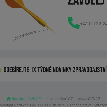
Zavolej
+420 722 3
Odebírejte 1x týdně novinky zpravodajství
Redakce.ISVS.CZ
Inovace.ISVS.CZ
www.ISVS.CZ
opyright Redakce ISVS.CZ s.r.o. © 2025. Všechna práva vyhrazen