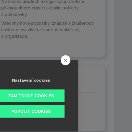
Na mnoha úřadech a organizacích vidíme
příklady dobré praxe i aktuální potřeby
a požadavky.
Všechny nové poznatky, znalosti a zkušenosti
následně využíváme i pro ostatní úřady
a organizace.
řečtěte si o nás
Nastavení cookies
ZAMÍTNOUT COOKIES
Kdo jsme?
Co umíme?
POVOLIT COOKIES
Co je zpravodajství ISVS.CZ?