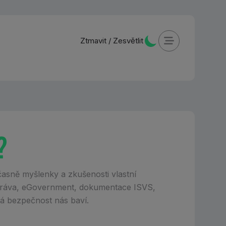
Ztmavit
/
Zesvětlit
?
časně myšlenky a zkušenosti vlastní
správa, eGovernment, dokumentace ISVS,
ká bezpečnost nás baví.