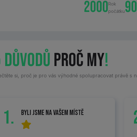
2000
90
Rok
počátku
5 důvodů
proč my
!
ečtěte si, proč je pro vás výhodné spolupracovat právě s n
1.
Byli jsme na vašem místě