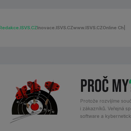
Redakce.ISVS.CZ
Inovace.ISVS.CZ
www.ISVS.CZ
O
n
l
i
n
e
C
h
a
t
|
Proč my
Protože rozvíjíme sou
i zákazníků. Veřejná 
software a kybernetic