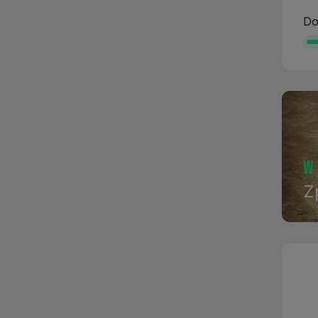
Do
w
Z