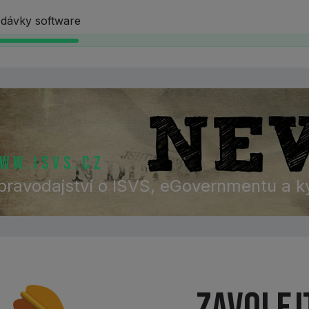
dávky software
ww.isvs.cz
pravodajství o ISVS, eGovernmentu a k