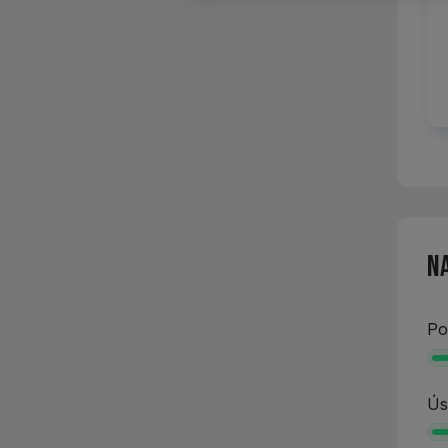
N
Po
Ús