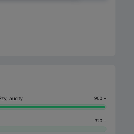
zy, audity
900 +
320 +