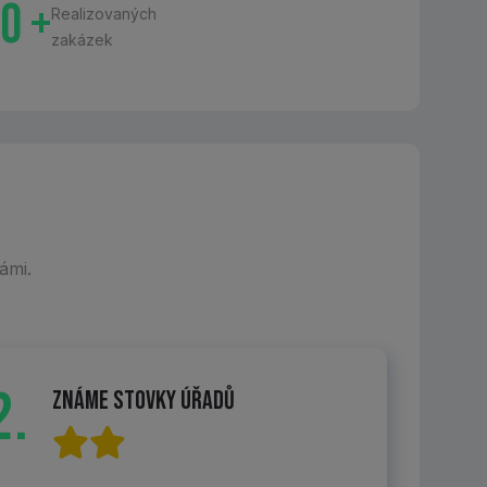
0
+
Realizovaných
zakázek
ámi.
2.
Známe stovky úřadů