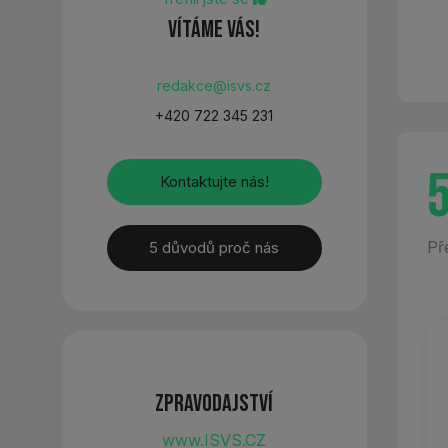
Vítáme Vás!
redakce@isvs.cz
+420 722 345 231
Kontaktujte nás!
Př
5 důvodů proč nás
Zpravodajství
www.ISVS.CZ