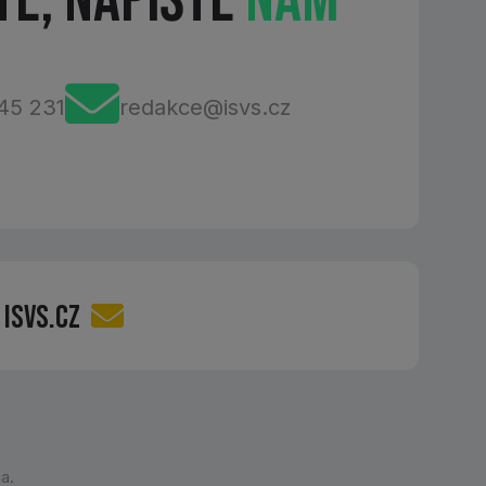
te, Napište
Nám
45 231
redakce@isvs.cz
 ISVS.CZ
a.